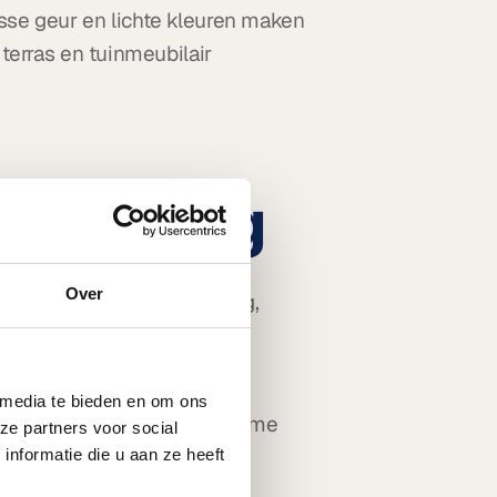
sse geur en lichte kleuren maken 
 terras en tuinmeubilair 
rkoeling
Over
oeling. Denk aan zonwering, 
en om de warmte buiten te 
 media te bieden en om ons
as extra comfortabel op warme 
ze partners voor social
nformatie die u aan ze heeft