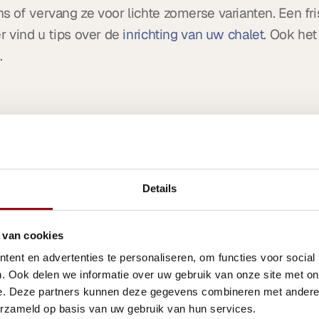
 of vervang ze voor lichte zomerse varianten. Een fri
 vind u tips over de 
inrichting van uw chalet
. Ook het
.
 schaduw en ve
Details
orden in een 
chalet
. Zorg daarom voor voldoende verk
 Ook dakramen met zonwerende folie of gordijnen help
 van cookies
ent en advertenties te personaliseren, om functies voor social
lek. Een overkapping, parasol of luifel maakt het terr
. Ook delen we informatie over uw gebruik van onze site met on
lijk buiten zitten.
e. Deze partners kunnen deze gegevens combineren met andere i
erzameld op basis van uw gebruik van hun services.