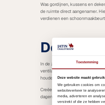
Was gordijnen, kussens en dekens
de ruimte direct aangenamer. Hier
verdienen een schoonmaakbeurt
Denk aan
Toestemming
In de zomer kan het snel warm w
ventilatoren of airconditioning.
houden.
Deze website maakt gebruik
We gebruiken cookies om cont
Creëer buiten een fijne schaduwp
websiteverkeer te analyseren
dagen. Zo kunt u ook overdag heer
media, adverteren en analys
verstrekt of die ze hebben v