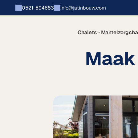
0521-594683
info@jatinbouw.com
Chalets
Mantelzorgcha
Maak 