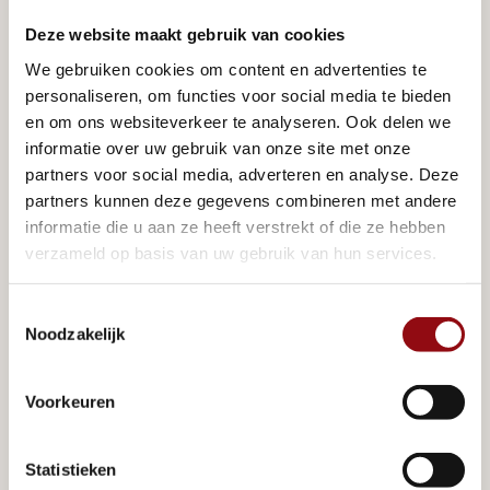
Zeker. Bij Jatin Chaletbouw combineren we prefab 
én maatwerk. U kiest zelf hoe uw chalet eruit komt 
Deze website maakt gebruik van cookies
te zien: de indeling, het aantal kamers, de 
inrichting
, 
We gebruiken cookies om content en advertenties te
stijl van de keuken, de afwerking – alles stemmen 
personaliseren, om functies voor social media te bieden
en om ons websiteverkeer te analyseren. Ook delen we
we af op uw wensen.
informatie over uw gebruik van onze site met onze
partners voor social media, adverteren en analyse. Deze
Ook duurzame oplossingen, zoals zonnepanelen of 
partners kunnen deze gegevens combineren met andere
een warmtepomp, kunnen direct worden 
informatie die u aan ze heeft verstrekt of die ze hebben
meegenomen. Zo bouwen we een woning die écht 
verzameld op basis van uw gebruik van hun services.
bij u past.
Toestemmingsselectie
Noodzakelijk
Zijn prefab chalets ook 
geschikt voor 
Voorkeuren
vakantieparken?
Statistieken