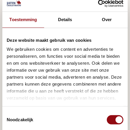
Houdt u van een vierkant of een L-vorm? Wilt u een 
extra badkamer en een separaat toilet? 
Toestemming
Details
Over
Openslaande deuren? Het is allemaal mogelijk. U 
kunt uw woning helemaal naar eigen wensen laten 
ontwerpen.
Deze website maakt gebruik van cookies
We gebruiken cookies om content en advertenties te
personaliseren, om functies voor social media te bieden
en om ons websiteverkeer te analyseren. Ook delen we
informatie over uw gebruik van onze site met onze
partners voor social media, adverteren en analyse. Deze
partners kunnen deze gegevens combineren met andere
informatie die u aan ze heeft verstrekt of die ze hebben
verzameld op basis van uw gebruik van hun services.
Toestemmingsselectie
Noodzakelijk