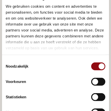
We gebruiken cookies om content en advertenties te
Zo verloopt een 
personaliseren, om functies voor social media te bieden
en om ons websiteverkeer te analyseren. Ook delen we
strandhuis 
informatie over uw gebruik van onze site met onze
partners voor social media, adverteren en analyse. Deze
partners kunnen deze gegevens combineren met andere
bouwen bij Jatin 
informatie die u aan ze heeft verstrekt of die ze hebben
verzameld op basis van uw gebruik van hun services.
Chaletbouw
Toestemmingsselectie
Zo verloopt een strandhuis bouwen bij Jatin 
Noodzakelijk
Chaletbouw
Voorkeuren
We merken dat veel klanten het spannend vinden 
om een strandhuis te laten bouwen. Logisch, het is 
geen alledaagse beslissing. Daarom hebben we een 
Statistieken
helder en persoonlijk stappenplan: