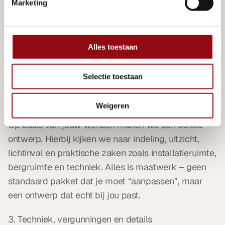
Marketing
1. Kennismaking en wensen
We bespreken je plannen, locatie en budget. Ook 
Alles toestaan
denken we mee over verhuurmogelijkheden, 
gebruik in de winter en eventuele uitbreidingsopties 
voor later.
Selectie toestaan
2. Ontwerp en maatwerk
Weigeren
Op basis van jouw wensen maken we een eerste 
ontwerp. Hierbij kijken we naar indeling, uitzicht, 
lichtinval en praktische zaken zoals installatieruimte, 
bergruimte en techniek. Alles is maatwerk – geen 
standaard pakket dat je moet “aanpassen”, maar 
een ontwerp dat echt bij jou past.
3. Techniek, vergunningen en details