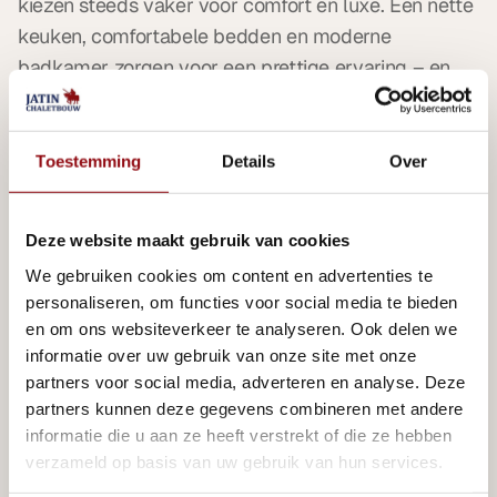
kiezen steeds vaker voor comfort en luxe. Een nette 
keuken, comfortabele bedden en moderne 
badkamer zorgen voor een prettige ervaring – en 
dus voor goede recensies. Wij adviseren hier graag 
over tijdens het ontwerp van uw vakantiewoning.
Toestemming
Details
Over
Slim bouwen met 
Deze website maakt gebruik van cookies
verhuur in gedachten
We gebruiken cookies om content en advertenties te
personaliseren, om functies voor social media te bieden
Wilt u gaan verhuren? Dan loont het om daar bij de 
en om ons websiteverkeer te analyseren. Ook delen we
informatie over uw gebruik van onze site met onze
bouw al rekening mee te houden. Denk aan extra 
partners voor social media, adverteren en analyse. Deze
opbergruimte, makkelijk te reinigen vloeren en 
partners kunnen deze gegevens combineren met andere
energiezuinige voorzieningen. Ook slimme sloten of 
informatie die u aan ze heeft verstrekt of die ze hebben
een eigen toegangsweg kunnen handig zijn voor 
verzameld op basis van uw gebruik van hun services.
gasten.