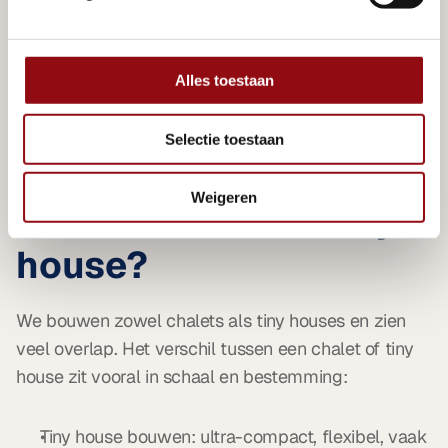
zonnepanelen tot lage-temperatuurverwarming.
Slimme oriëntatie en daglichttoetreding om het 
energiegebruik te verlagen.
Alles toestaan
Zo creëer je een chalet dat prettig leeft, weinig 
energie verbruikt en zijn waarde behoudt. 
Selectie toestaan
Weigeren
Houten chalet of tiny 
house?
We bouwen zowel chalets als tiny houses en zien 
veel overlap. Het verschil tussen een chalet of tiny 
house zit vooral in schaal en bestemming:
Tiny house bouwen: ultra-compact, flexibel, vaak 