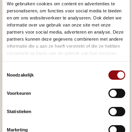
We gebruiken cookies om content en advertenties te
Duurzaamheid die je 
personaliseren, om functies voor social media te bieden
en om ons websiteverkeer te analyseren. Ook delen we
voelt én terugziet
informatie over uw gebruik van onze site met onze
partners voor social media, adverteren en analyse. Deze
partners kunnen deze gegevens combineren met andere
De duurzaamheid van houten chalets is één van de 
informatie die u aan ze heeft verstrekt of die ze hebben
voordelen. Duurzaam bouwen betekent voor ons: 
verzameld op basis van uw gebruik van hun services.
bewuste materiaalkeuzes, energiezuinige installaties 
en degelijkheid in de basis. In de praktijk:
Toestemmingsselectie
Noodzakelijk
Biobased materialen waar het kan, met 
gecontroleerde herkomst.
Voorkeuren
Onderhoudsarme gevelafwerking (bijv. thermisch 
gemodificeerd hout of duurzame afwerking) voor 
Statistieken
een lange levensduur.
Energiezuinige oplossingen op maat: van 
Marketing