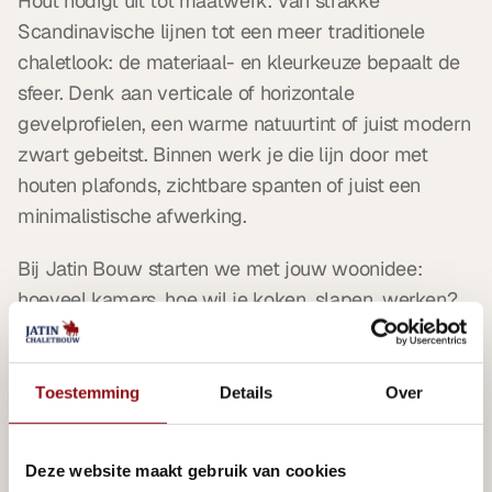
Hout nodigt uit tot maatwerk. Van strakke 
Scandinavische lijnen tot een meer traditionele 
chaletlook: de materiaal- en kleurkeuze bepaalt de 
sfeer. Denk aan verticale of horizontale 
gevelprofielen, een warme natuurtint of juist modern 
zwart gebeitst. Binnen werk je die lijn door met 
houten plafonds, zichtbare spanten of juist een 
minimalistische afwerking.
Bij Jatin Bouw starten we met jouw woonidee: 
hoeveel kamers, hoe wil je koken, slapen, werken? 
We puzzelen samen aan een slimme plattegrond, 
zodat elke meter klopt. Maatwerk kasten onder de 
trap, een pantry in de hal, een nis met daglicht in de 
Toestemming
Details
Over
slaapkamer – het zijn die details die het verschil 
maken. 
Deze website maakt gebruik van cookies