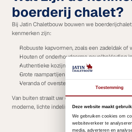
boerderij chalet?
Bij Jatin Chaletbouw bouwen we boerderijchalets
kenmerken zijn:
Robuuste kapvormen, zoals een zadeldak of 
Houten of onderhoudsarme gevelbekleding in 
Authentieke kozijnen met roedeverdeling.
Grote raampartijen voor veel licht.
Veranda of overstekken voor extra sfeer.
Toestemming
Van buiten straalt uw chalet landelijke charme ui
moderne, lichte indeling. Precies zoals u het wen
Deze website maakt gebruik
We gebruiken cookies om cont
websiteverkeer te analyseren
media, adverteren en analys