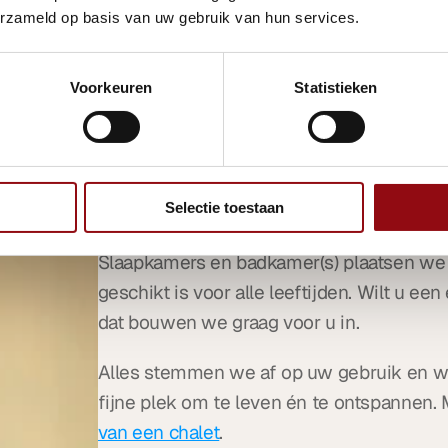
erzameld op basis van uw gebruik van hun services.
Indeling van een
Voorkeuren
Statistieken
boerderij
De indeling van een boerderijchalet is flex
leefkeuken als hart van de woning. Of v
Selectie toestaan
deuren naar het terras.
Slaapkamers en badkamer(s) plaatsen we p
geschikt is voor alle leeftijden. Wilt u e
dat bouwen we graag voor u in.
Alles stemmen we af op uw gebruik en we
fijne plek om te leven én te ontspannen.
van een chalet
.