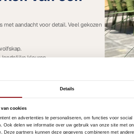
 met aandacht voor detail. Veel gekozen 
wolfskap.
landelijke kleuren.
Details
t. Van binnen zorgen we voor een 
st.
 van cookies
ent en advertenties te personaliseren, om functies voor social
. Ook delen we informatie over uw gebruik van onze site met on
e. Deze partners kunnen deze gegevens combineren met andere i