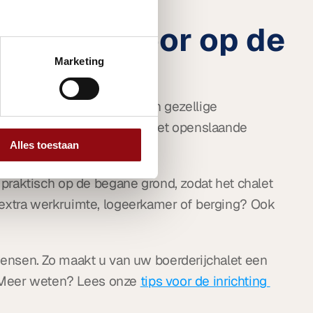
 chalet voor op de 
Marketing
ibel. U kunt kiezen voor een gezellige 
oor een ruime woonkamer met openslaande 
Alles toestaan
raktisch op de begane grond, zodat het chalet 
en extra werkruimte, logeerkamer of berging? Ook 
nsen. Zo maakt u van uw boerderijchalet een 
 Meer weten? Lees onze 
tips voor de inrichting 