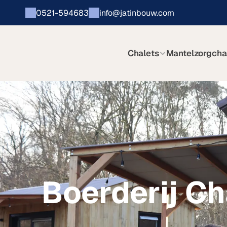
0521-594683
info@jatinbouw.com
Chalets
Mantelzorgcha
Boerderij Ch