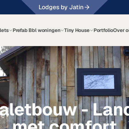
Lodges by Jatin
lets
Prefab Bbl woningen
Tiny House
Portfolio
Over o
aletbouw - Land
met comfort