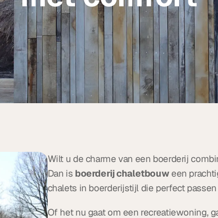
Wilt u de charme van een boerderij combi
Dan is 
boerderij chaletbouw
 een pracht
chalets in boerderijstijl die perfect passen
Of het nu gaat om een recreatiewoning, g