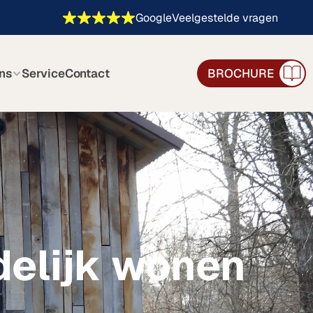
Google
Veelgestelde vragen
ns
Service
Contact
BROCHURE
elijk wonen 