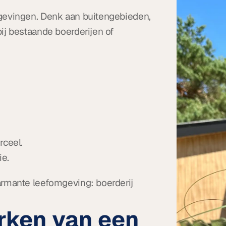
mgevingen. Denk aan buitengebieden, 
ij bestaande boerderijen of 
rceel.
ie.
armante leefomgeving: boerderij 
rken van een 